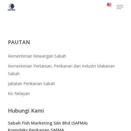
Menu
Skip
to
Close
main
Menu
content
PAUTAN
Kementerian Kewangan Sabah
Kementerian Pertanian, Perikanan dan Industri Makanan
Sabah
Jabatan Perikanan Sabah
Ko Nelayan
Hubungi Kami
Sabah Fish Marketing Sdn Bhd (SAFMA)
Kompleks Perikanan SAFMA,