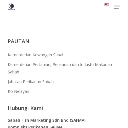
Menu
Skip
to
Close
main
Menu
content
PAUTAN
Kementerian Kewangan Sabah
Kementerian Pertanian, Perikanan dan Industri Makanan
Sabah
Jabatan Perikanan Sabah
Ko Nelayan
Hubungi Kami
Sabah Fish Marketing Sdn Bhd (SAFMA)
Kompleks Perikanan SAFMA,